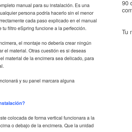
90 
completo manual para su instalación. Es una
com
 cualquier persona podría hacerlo sin el menor
rrectamente cada paso explicado en el manual
tu filtro eSpring funcione a la perfección.
Tu 
 encimera, el montaje no debería crear ningún
r el material. Otras cuestión es si deseas
el material de la encimera sea delicado, para
l.
 funcionará y su panel marcara alguna
instalación?
te colocada de forma vertical funcionara a la
encima o debajo de la encimera. Que la unidad