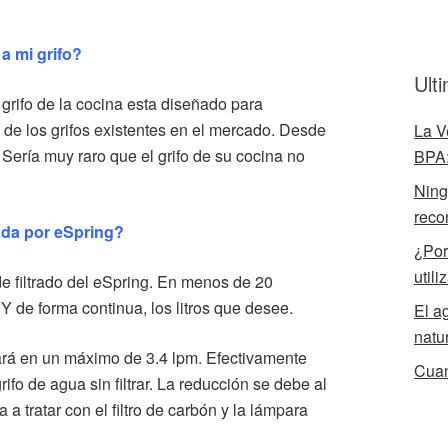
 a mi grifo?
Ult
 grifo de la cocina esta diseñado para
 de los grifos existentes en el mercado. Desde
La V
Sería muy raro que el grifo de su cocina no
BPA:
Ningú
reco
rada por eSpring?
¿Por
utili
de filtrado del eSpring. En menos de 20
Y de forma continua, los litros que desee.
El a
natu
uará en un máximo de 3.4 lpm. Efectivamente
Cuan
rifo de agua sin filtrar. La reducción se debe al
a tratar con el filtro de carbón y la lámpara