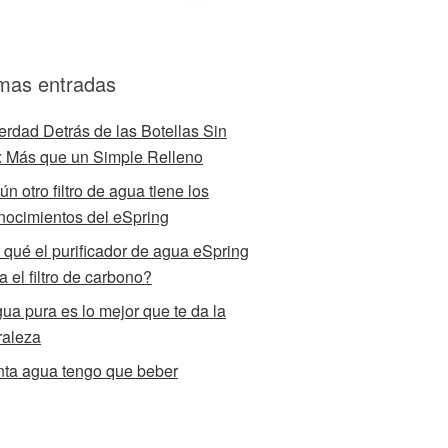
imas entradas
erdad Detrás de las Botellas Sin
 Más que un Simple Relleno
n otro filtro de agua tiene los
nocimientos del eSpring
 qué el purificador de agua eSpring
za el filtro de carbono?
gua pura es lo mejor que te da la
raleza
ta agua tengo que beber