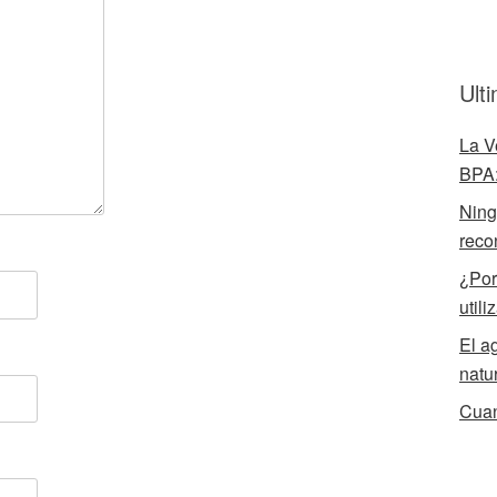
Ult
La V
BPA:
Ningú
reco
¿Por
utili
El a
natu
Cuan