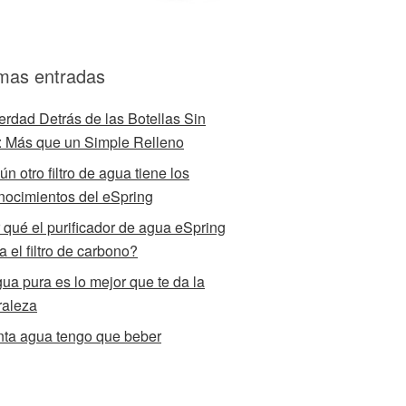
imas entradas
erdad Detrás de las Botellas Sin
 Más que un Simple Relleno
n otro filtro de agua tiene los
nocimientos del eSpring
 qué el purificador de agua eSpring
za el filtro de carbono?
gua pura es lo mejor que te da la
raleza
ta agua tengo que beber