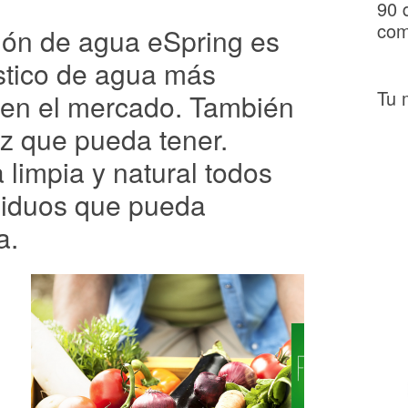
90 
com
ación de agua eSpring es
stico de agua más
Tu 
 en el mercado. También
caz que pueda tener.
limpia y natural todos
siduos que pueda
a.