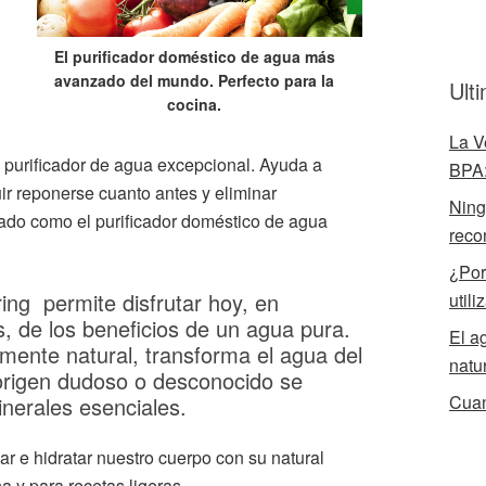
El purificador doméstico de agua más
avanzado del mundo. Perfecto para la
Ult
cocina.
La V
n purificador de agua excepcional. Ayuda a
BPA:
ir reponerse cuanto antes y eliminar
Ningú
ado como el purificador doméstico de agua
reco
¿Por
ing permite disfrutar hoy, en
utili
, de los beneficios de un agua pura.
El a
lmente natural, transforma el agua del
natu
 origen dudoso o desconocido se
Cuan
nerales esenciales.
ar e hidratar nuestro cuerpo con su natural
a y para recetas ligeras.