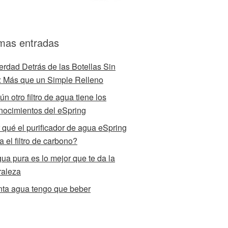
imas entradas
erdad Detrás de las Botellas Sin
 Más que un Simple Relleno
n otro filtro de agua tiene los
nocimientos del eSpring
 qué el purificador de agua eSpring
za el filtro de carbono?
gua pura es lo mejor que te da la
raleza
ta agua tengo que beber