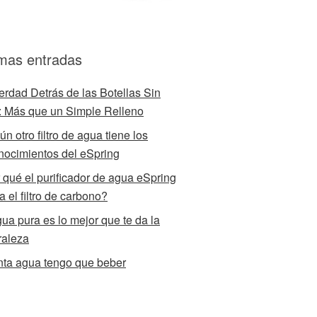
imas entradas
erdad Detrás de las Botellas Sin
 Más que un Simple Relleno
n otro filtro de agua tiene los
nocimientos del eSpring
 qué el purificador de agua eSpring
za el filtro de carbono?
gua pura es lo mejor que te da la
raleza
ta agua tengo que beber