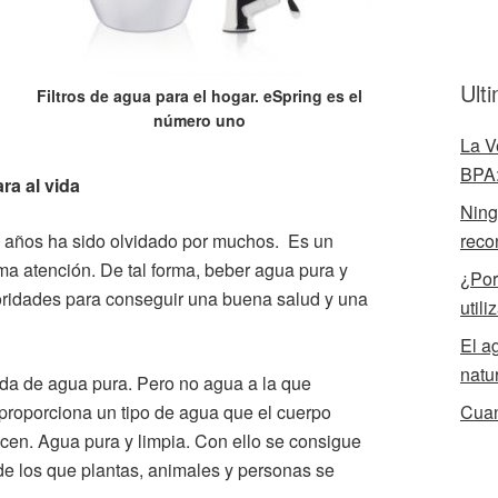
Ult
Filtros de agua para el hogar. eSpring es el
número uno
La V
BPA:
ra al vida
Ningú
e años ha sido olvidado por muchos. Es un
reco
ima atención. De tal forma, beber agua pura y
¿Por
rioridades para conseguir una buena salud y una
utili
El a
natu
ada de agua pura. Pero no agua a la que
 proporciona un tipo de agua que el cuerpo
Cuan
cen. Agua pura y limpia. Con ello se consigue
s de los que plantas, animales y personas se