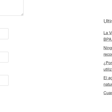
Ult
La V
BPA:
Ningú
reco
¿Por
utili
El a
natu
Cuan