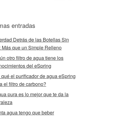
imas entradas
erdad Detrás de las Botellas Sin
 Más que un Simple Relleno
n otro filtro de agua tiene los
nocimientos del eSpring
 qué el purificador de agua eSpring
za el filtro de carbono?
gua pura es lo mejor que te da la
raleza
ta agua tengo que beber