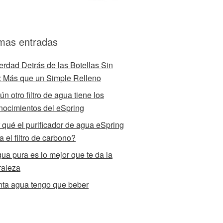
imas entradas
erdad Detrás de las Botellas Sin
 Más que un Simple Relleno
n otro filtro de agua tiene los
nocimientos del eSpring
 qué el purificador de agua eSpring
za el filtro de carbono?
gua pura es lo mejor que te da la
raleza
ta agua tengo que beber