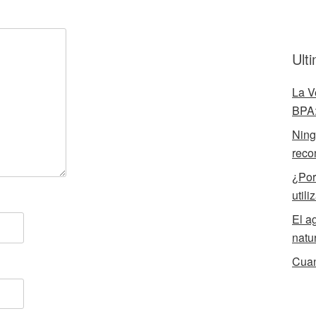
Ult
La V
BPA:
Ningú
reco
¿Por
utili
El a
natu
Cuan