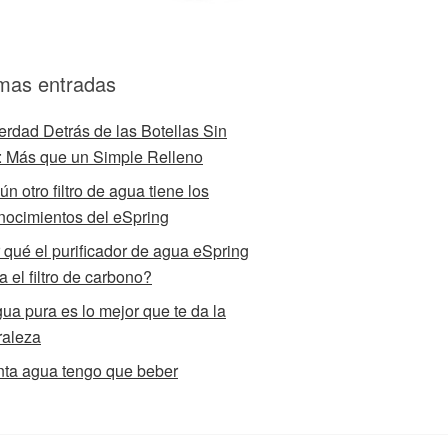
imas entradas
erdad Detrás de las Botellas Sin
 Más que un Simple Relleno
n otro filtro de agua tiene los
nocimientos del eSpring
 qué el purificador de agua eSpring
za el filtro de carbono?
gua pura es lo mejor que te da la
raleza
ta agua tengo que beber