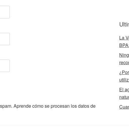
Ult
La V
BPA:
Ningú
reco
¿Por
utili
El a
natu
l spam.
Aprende cómo se procesan los datos de
Cuan