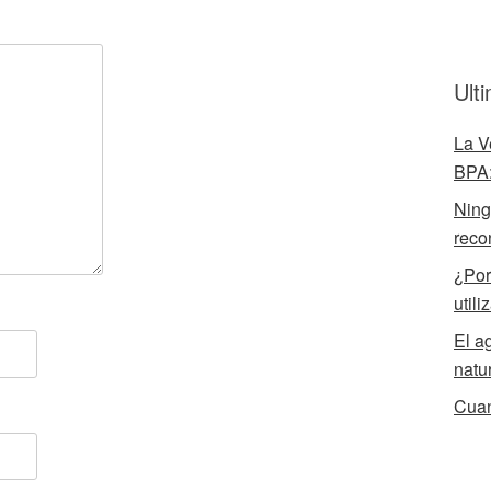
Ult
La V
BPA:
Ningú
reco
¿Por
utili
El a
natu
Cuan