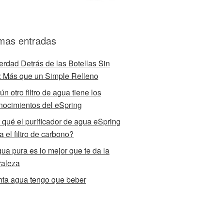
imas entradas
erdad Detrás de las Botellas Sin
 Más que un Simple Relleno
n otro filtro de agua tiene los
nocimientos del eSpring
 qué el purificador de agua eSpring
za el filtro de carbono?
gua pura es lo mejor que te da la
raleza
ta agua tengo que beber