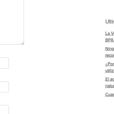
Ult
La V
BPA:
Ningú
reco
¿Por
utili
El a
natu
Cuan