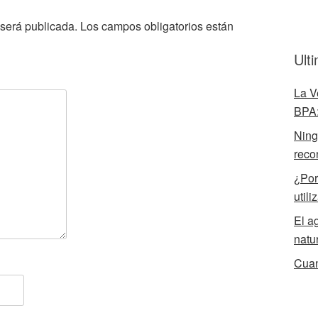
 será publicada.
Los campos obligatorios están
Ult
La V
BPA:
Ningú
reco
¿Por
utili
El a
natu
Cuan