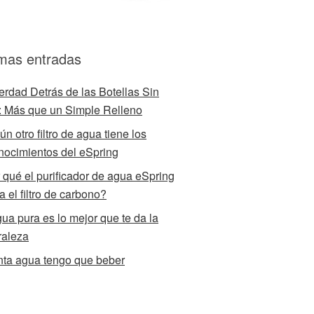
imas entradas
erdad Detrás de las Botellas Sin
 Más que un Simple Relleno
n otro filtro de agua tiene los
nocimientos del eSpring
 qué el purificador de agua eSpring
za el filtro de carbono?
gua pura es lo mejor que te da la
raleza
ta agua tengo que beber