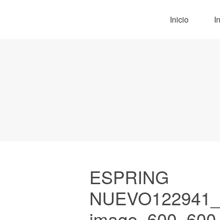
Inicio
I
ESPRING
NUEVO122941_
image_600_600 